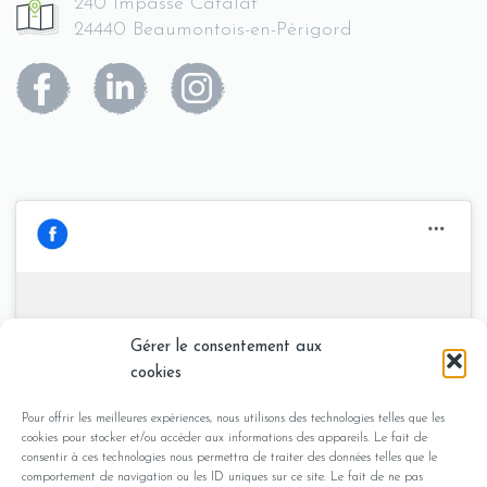
240 Impasse Catalat
24440 Beaumontois-en-Périgord
Stephane Plessis -
Gérer le consentement aux
Cliquez pour accepter les cookies
Sophrologue en Dordogne
cookies
marketing et activer ce contenu
Pour offrir les meilleures expériences, nous utilisons des technologies telles que les
cookies pour stocker et/ou accéder aux informations des appareils. Le fait de
consentir à ces technologies nous permettra de traiter des données telles que le
comportement de navigation ou les ID uniques sur ce site. Le fait de ne pas