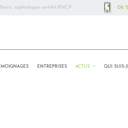
lessis, sophrologue certifié RNCP
06 5
ÉMOIGNAGES
ENTREPRISES
ACTUS
QUI SUIS-J