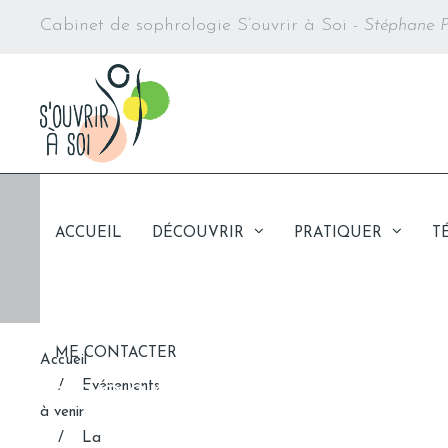
Cabinet de sophrologie S’ouvrir à Soi -
Stéphane P
La
ACCUEIL
DÉCOUVRIR
PRATIQUER
T
Pause
ME CONTACTER
Accueil
Sophro
/
Evénements
à venir
Accordez
/
La