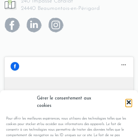
240 Impasse Catalat
24440 Beaumontois-en-Périgord
Stephane Plessis -
Gérer le consentement aux
Cliquez pour accepter les cookies
Sophrologue en Dordogne
cookies
marketing et activer ce contenu
Pour offrir les meilleures expériences, nous utilisons des technologies telles que les
cookies pour stocker et/ou accéder aux informations des appareils. Le fait de
consentir à ces technologies nous permettra de traiter des données telles que le
comportement de navigation ou les ID uniques sur ce site. Le fait de ne pas