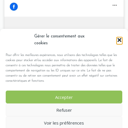
Stephane Plessis -
Gérer le consentement aux
Cliquez pour accepter les cookies
Sophrologue en Dordogne
cookies
marketing et activer ce contenu
Pour offrir les meilleures expériences, nous utilisons des technologies telles que les
cookies pour stocker et/ou accéder aux informations des appareils. Le fait de
consentir à ces technologies nous permettra de traiter des données telles que le
comportement de navigation ou les ID uniques sur ce site. Le fait de ne pas
consentir ou de retirer son consentement peut avoir un effet négatif sur certaines
caractéristiques et fonctions.
Accepter
Refuser
©2025 S’ouvrir à Soi - Tous droits réservés |
Informations
Voir les préférences
obligatoires
|
Politique de cookies
| Conception du site :
Double You Design