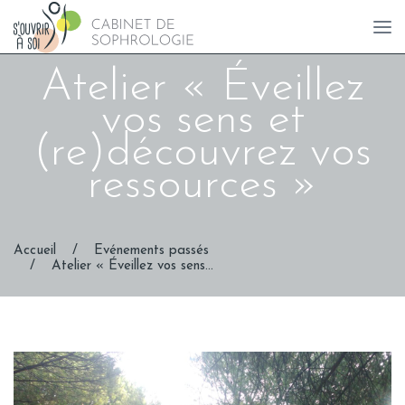
Atelier « Éveillez
vos sens et
(re)découvrez vos
ressources »
Accueil
/
Evénements passés
/
Atelier « Éveillez vos sens...