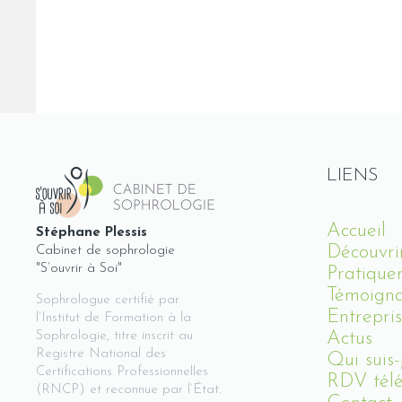
LIENS
Accueil
Stéphane Plessis
Découvri
Cabinet de sophrologie
"S’ouvrir à Soi"
Pratique
Témoign
Sophrologue certifié par
Entrepris
l’Institut de Formation à la
Actus
Sophrologie, titre inscrit au
Registre National des
Qui suis-
Certifications Professionnelles
RDV télé
(RNCP) et reconnue par l’État.